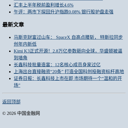
汇丰上半年税前盈利增长4.6%
午评：两市下探回升沪指跌0.08% 银行股护盘走强
最新文章
马斯克财富过山车： SpaceX 自高点腰斩， 特斯拉同步
创年内新低
Kimi K3正式开源！2.8万亿参数砸向全球，华盛顿被逼
到墙角
长鑫科技批量造富：12名核心成员身家过亿
上海出台直接融资“20条” 打造全国科创投融资标杆高地
证券日报：长鑫科技上市在即 市场期待一个“温和的开
场”
返回顶部
© 2026 中国金融网