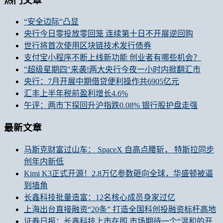
热门文章
“安全边际”凸显
央行今日零投放零回笼 连续第十日不开展逆回购
世行将首次使用区块链技术发行债券
支付宝小程序不断上线新功能 创业者有哪些机会？
"超级星期四"来袭!两大央行今夜一小时内掀翻汇市
央行：7月开展中期借贷便利操作共6905亿元
汇丰上半年税前盈利增长4.6%
午评：两市下探回升沪指跌0.08% 银行股护盘走强
最新文章
马斯克财富过山车： SpaceX 自高点腰斩， 特斯拉同步
创年内新低
Kimi K3正式开源！2.8万亿参数砸向全球，华盛顿被逼
到墙角
长鑫科技批量造富：12名核心成员身家过亿
上海出台直接融资“20条” 打造全国科创投融资标杆高地
证券日报：长鑫科技上市在即 市场期待一个“温和的开