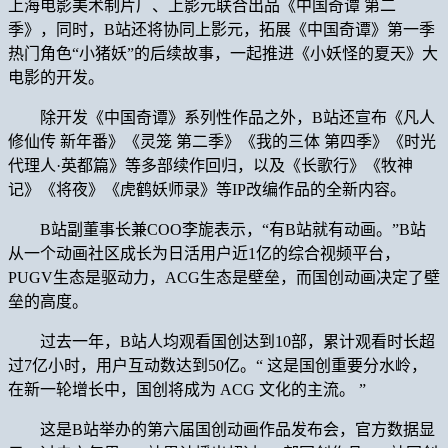
上海电影美术制片厂、上影元联合出品《中国奇谭 第二
季》，同时，B站还将协同上影元，拓展《中国奇谭》第一季
热门角色“小猪妖”的后续故事，一起推进《小妖怪的夏天》大
电影的开发。
除开发《中国奇谭》系列性作品之外，B站还宣布《凡人
修仙传 新年番》《灵笼 第二季》《我的三体 第四季》《时光
代理人·英都篇》等多部续作回归，以及《长歌行》《牧神
记》《将夜》《虎鹤妖师录》等IP改编作品的全新内容。
B站副董事长兼COO李旎表示，“有B站就有动画。”B站
从一个动画社区成长为日活用户近1亿的综合视频平台，
PUGV生态是驱动力，ACG生态是壁垒，而国创动画决定了壁
垒的高度。
过去一年，B站人均观看国创达到10部，累计观看时长超
过7亿小时，用户互动数达到50亿。“ 这是国创重要分水岭，
在新一轮增长中，国创将成为 ACG 文化的主流。 ”
这是B站举办的第六届国创动画作品发布会，官方数据显