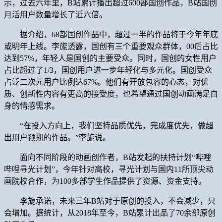
示，过去六年里，B站累计播出超过600部国创作品，B站国创
月活用户数量增长了近六倍。
据介绍，68部国创作品中，超过一半的作品将于今年年底
或明年上线。李旎透露，国创有三个重要观众群体，00后占比
达到57%，年轻人是国创的主要受众。同时，国创的女性用户
占比超过了1/3，国创用户进一步年轻化与多元化。国创受众
占泛二次元用户比例达67%。他们有开放包容的心态，对优
质、创新性内容有更高的接受度，也希望通过国创动画满足自
身的情感需求。
“在投入方向上，我们坚持品质优先，完成度优先，做超
出用户预期的作品。”李旎说。
面向不同阶段的动画创作者，B站发起的扶持计划“哔哩
哔哩寻光计划”，今年针对高校，寻光计划与国内11所顶尖动
画院校合作，为100多部学生作品提供了资源、资金支持。
李旎承诺，未来三年B站对于原创的投入，不会减少，只
会增加。据统计，从2018年至今，B站累计出品了70余部原创