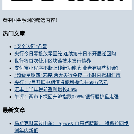
看中国金融网的精选内容！
热门文章
“安全边际”凸显
央行今日零投放零回笼 连续第十日不开展逆回购
世行将首次使用区块链技术发行债券
支付宝小程序不断上线新功能 创业者有哪些机会？
"超级星期四"来袭!两大央行今夜一小时内掀翻汇市
央行：7月开展中期借贷便利操作共6905亿元
汇丰上半年税前盈利增长4.6%
午评：两市下探回升沪指跌0.08% 银行股护盘走强
最新文章
马斯克财富过山车： SpaceX 自高点腰斩， 特斯拉同步
创年内新低