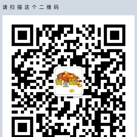
请 扫 描 这 个 二 维 码