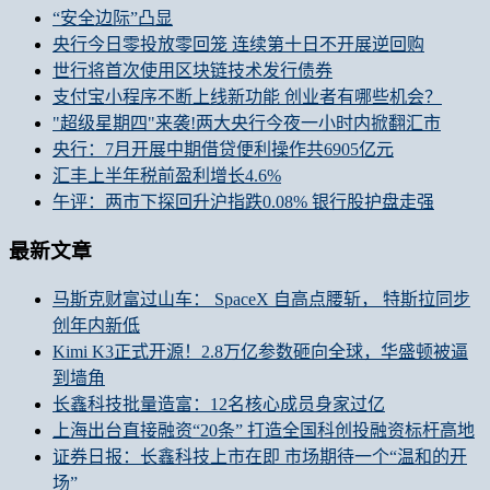
“安全边际”凸显
央行今日零投放零回笼 连续第十日不开展逆回购
世行将首次使用区块链技术发行债券
支付宝小程序不断上线新功能 创业者有哪些机会？
"超级星期四"来袭!两大央行今夜一小时内掀翻汇市
央行：7月开展中期借贷便利操作共6905亿元
汇丰上半年税前盈利增长4.6%
午评：两市下探回升沪指跌0.08% 银行股护盘走强
最新文章
马斯克财富过山车： SpaceX 自高点腰斩， 特斯拉同步
创年内新低
Kimi K3正式开源！2.8万亿参数砸向全球，华盛顿被逼
到墙角
长鑫科技批量造富：12名核心成员身家过亿
上海出台直接融资“20条” 打造全国科创投融资标杆高地
证券日报：长鑫科技上市在即 市场期待一个“温和的开
场”