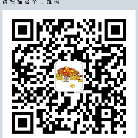
请 扫 描 这 个 二 维 码