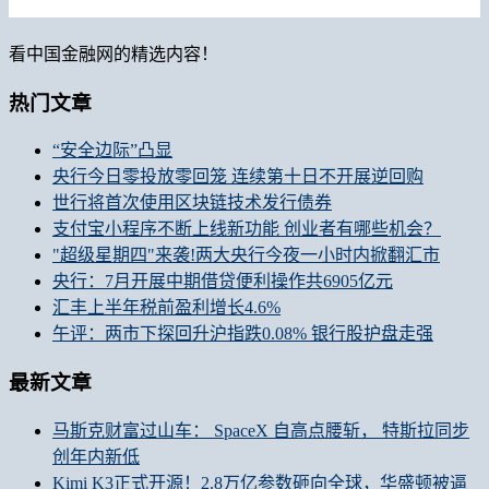
看中国金融网的精选内容！
热门文章
“安全边际”凸显
央行今日零投放零回笼 连续第十日不开展逆回购
世行将首次使用区块链技术发行债券
支付宝小程序不断上线新功能 创业者有哪些机会？
"超级星期四"来袭!两大央行今夜一小时内掀翻汇市
央行：7月开展中期借贷便利操作共6905亿元
汇丰上半年税前盈利增长4.6%
午评：两市下探回升沪指跌0.08% 银行股护盘走强
最新文章
马斯克财富过山车： SpaceX 自高点腰斩， 特斯拉同步
创年内新低
Kimi K3正式开源！2.8万亿参数砸向全球，华盛顿被逼