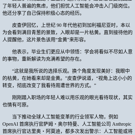
了年轻人普遍的焦虑，他们担忧人工智能会冲击入门级岗位。
他还分享了自己保持积极心态的经历。
皮查伊回忆，上世纪 90 年代他初到加利福尼亚时，本以
为会看到满目青葱的景致，入眼却是一片枯黄。直到接待他的
人提醒他，这片景色该用“金黄”来形容。
他表示，毕业生们更应从中领悟：学会将看似不尽如人意
的事物，重新解读为充满希望的存在。
“这就是我所说的选择乐观。换个角度发现美好：我眼中
的枯黄，在她看来却是金黄。”皮查伊说道，“视角上这小小的
转变，彻底改变了我看待周遭世界的方式。”
刚刚踏入职场的年轻人难以用乐观的眼光看待现状，其实
也情有可原。
当下推动全球人工智能变革的行业领军人物，例如
OpenAI 首席执行官萨姆・奥尔特曼、人工智能公司 Anthropic
首席执行官达里奥・阿莫迪，都多次发出警示：人工智能或将