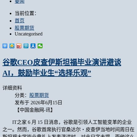
要闻
当前位置：
首页
股票期货
Uncategorised
谷歌CEO皮查伊斯坦福毕业演讲避谈
AI，鼓励毕业生“选择乐观”
详细资料
分类：
股票期货
发布于 2026年6月15日
【中国金融网-讯】
IT之家 6 月 15 日消息，谷歌是引领人工智能变革的企业
之一。然而，谷歌首席执行官桑达尔・皮查伊当地时间周日在
斯坦福大学毕业典礼上发表演讲时，对此只字未提，而他这么