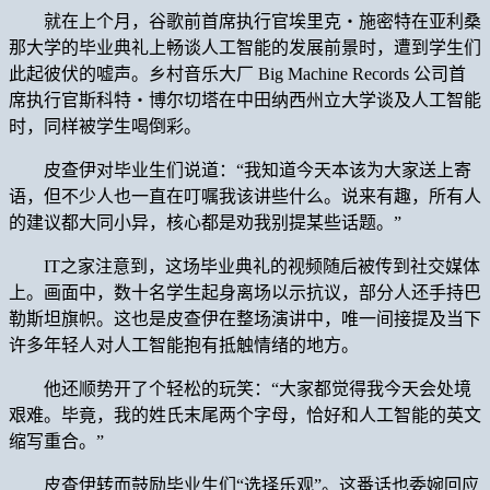
就在上个月，谷歌前首席执行官埃里克・施密特在亚利桑
那大学的毕业典礼上畅谈人工智能的发展前景时，遭到学生们
此起彼伏的嘘声。乡村音乐大厂 Big Machine Records 公司首
席执行官斯科特・博尔切塔在中田纳西州立大学谈及人工智能
时，同样被学生喝倒彩。
皮查伊对毕业生们说道：“我知道今天本该为大家送上寄
语，但不少人也一直在叮嘱我该讲些什么。说来有趣，所有人
的建议都大同小异，核心都是劝我别提某些话题。”
IT之家注意到，这场毕业典礼的视频随后被传到社交媒体
上。画面中，数十名学生起身离场以示抗议，部分人还手持巴
勒斯坦旗帜。这也是皮查伊在整场演讲中，唯一间接提及当下
许多年轻人对人工智能抱有抵触情绪的地方。
他还顺势开了个轻松的玩笑：“大家都觉得我今天会处境
艰难。毕竟，我的姓氏末尾两个字母，恰好和人工智能的英文
缩写重合。”
皮查伊转而鼓励毕业生们“选择乐观”。这番话也委婉回应